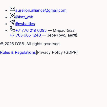
aurelion.alliance@gmail.com
@kaz_ysb
@ysbattles
+7 776 219 0095
—
Мирас (каз)
+7 705 965 1240
—
Зере (рус, англ)
© 2026 IYSB. All rights reserved.
Rules & Regulations
|
Privacy Policy (GDPR)