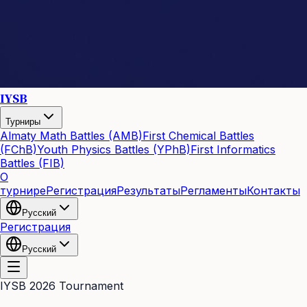
IYSB
Турниры
Almaty Math Battles (AMB)
First Chemical Battles
(FChB)
Youth Physics Battles (YPhB)
First Informatics
Battles (FIB)
О
турнире
Регистрация
Результаты
Регламенты
Контакты
Русский
Регистрация
Русский
IYSB 2026 Tournament