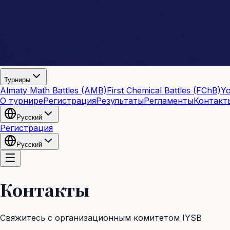
Турниры
Almaty Math Battles (AMB)
First Chemical Battles (FChB)
Yo
О турнире
Регистрация
Результаты
Регламенты
Контакт
Русский
Регистрация
Русский
Контакты
Свяжитесь с организационным комитетом IYSB