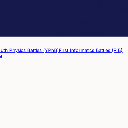
uth Physics Battles (YPhB)
First Informatics Battles (FIB)
ы