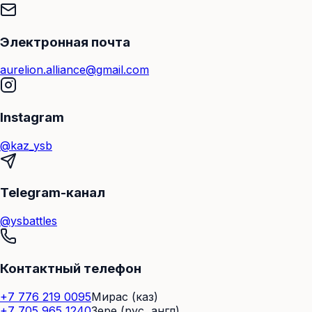
Электронная почта
aurelion.alliance@gmail.com
Instagram
@kaz_ysb
Telegram-канал
@ysbattles
Контактный телефон
+7 776 219 0095
Мирас (каз)
+7 705 965 1240
Зере (рус, англ)